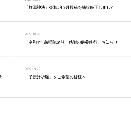
「柱源神法」令和3年9月投稿を捕捉修正しました
2022.10.09
「令和4年 慈唱院諸尊 感謝の供養修行」お知らせ
2022.09.27
堂
「子授け祈願」をご希望の皆様へ