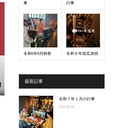
事
行事
令和6年8月例祭
令和６年胡瓜加持
最新記事
令和７年１月の行事
2025.02.18