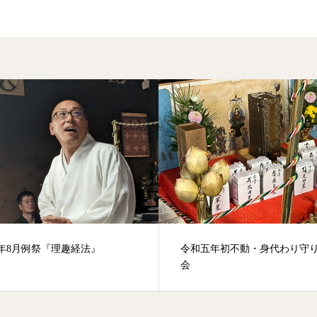
年8月例祭『理趣経法』
令和五年初不動・身代わり守
会