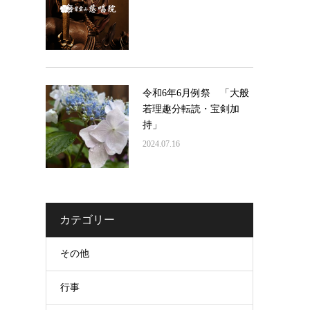
令和6年6月例祭 「大般
若理趣分転読・宝剣加
持」
2024.07.16
カテゴリー
その他
行事