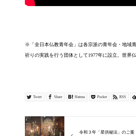
※「全日本仏教青年会」は各宗派の青年会・地域
祈りの実践を行う団体として1977年に設立。世
Tweet
Share
Hatena
Pocket
RSS
令和３年「星供秘法」のご案