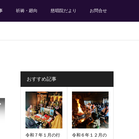
事
祈祷・廻向
慈唱院だより
お問合せ
おすすめ記事
令和７年１月の行
令和６年１２月の