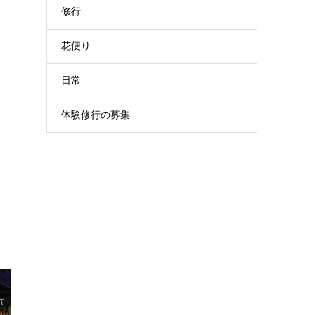
修行
花便り
日常
体験修行の募集