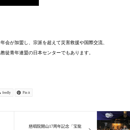
青年会が加盟し、宗派を超えて災害救援や国際交流、
界仏教徒青年連盟の日本センターでもあります。
feedly
Pin it
慈唱院開山17周年記念「宝龍