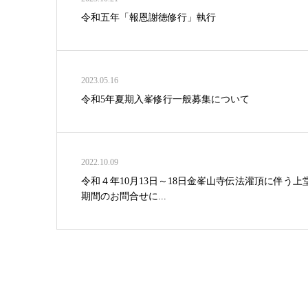
令和五年「報恩謝徳修行」執行
2023.05.16
令和5年夏期入峯修行一般募集について
2022.10.09
令和４年10月13日～18日金峯山寺伝法灌頂に伴う上
期間のお問合せに...