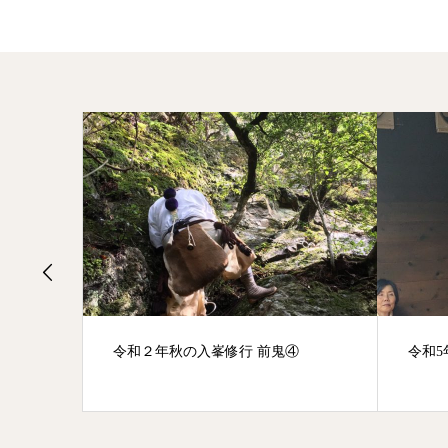
摩供」
令和２年秋の入峯修行 前鬼④
令和5