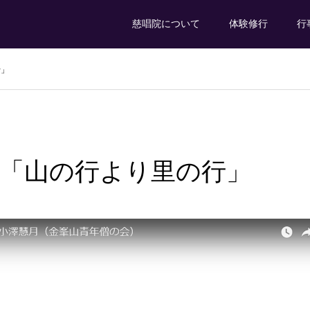
慈唱院について
体験修行
行
行」
法話 「山の行より里の行」