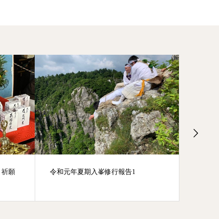
り祈願
令和元年夏期入峯修行報告1
平成31