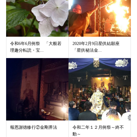
令和6年6月例祭 「大般若
2020年2月9日星供結願座
理趣分転読・宝...
「星供秘法金...
報恩謝徳修行②金剛界法
令和二年１２月例祭～終不
動～