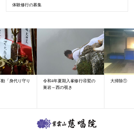
体験修行の募集
令和4年夏期入峯修行④鷲の
大掃除①
巣岩～西の覗き