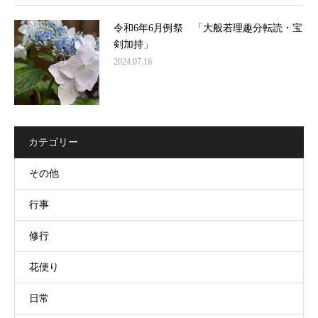
令和6年6月例祭 「大般若理趣分転読・宝
剣加持」
2024.07.16
カテゴリー
その他
行事
修行
花便り
日常