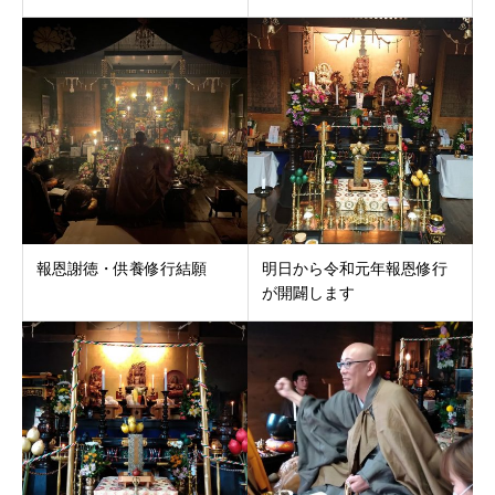
報恩謝徳・供養修行結願
明日から令和元年報恩修行
が開闢します