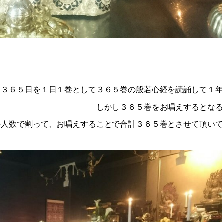
る３６５日を１日１巻として３６５巻の般若心経を読誦して１
５巻をお唱えするとなる
の人数で割って、お唱えすることで合計３６５巻とさせて頂い