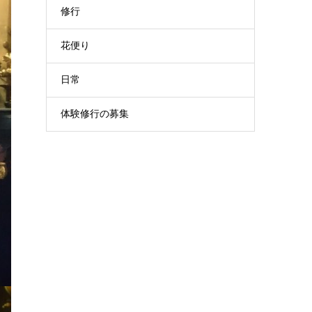
修行
花便り
日常
体験修行の募集