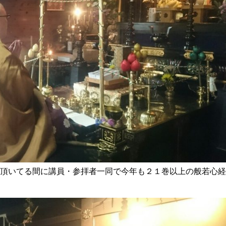
て頂いてる間に講員・参拝者一同で今年も２１巻以上の般若心経