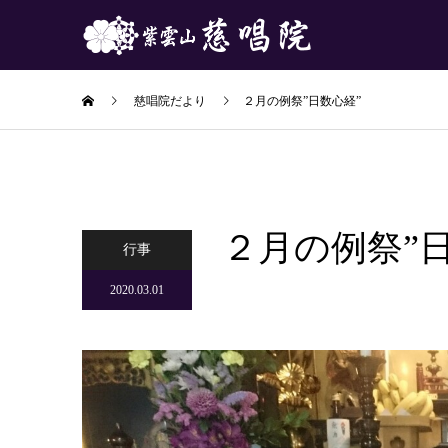
慈唱院だより
２月の例祭”日数心経”
２月の例祭”
行事
2020.03.01