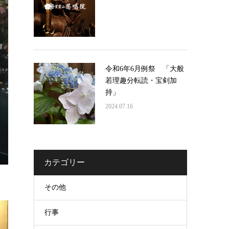
令和6年6月例祭 「大般
若理趣分転読・宝剣加
持」
2024.07.16
カテゴリー
その他
行事