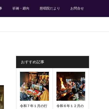
事
祈祷・廻向
慈唱院だより
お問合せ
おすすめ記事
令和７年１月の行
令和６年１２月の