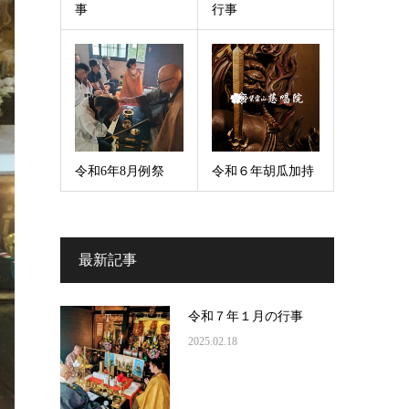
事
行事
令和6年8月例祭
令和６年胡瓜加持
最新記事
令和７年１月の行事
2025.02.18