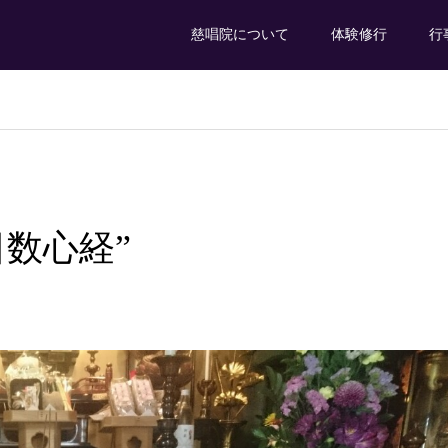
慈唱院について
体験修行
行
日数心経”