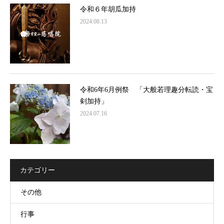
令和６年胡瓜加持
2024.08.13
令和6年6月例祭 「大般若理趣分転読・宝
剣加持」
2024.07.16
カテゴリー
その他
行事