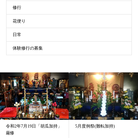
修行
花便り
日常
体験修行の募集
5月度例祭(難転加持)
令和4年夏期入峯修行②二蔵
の宿～浄心門