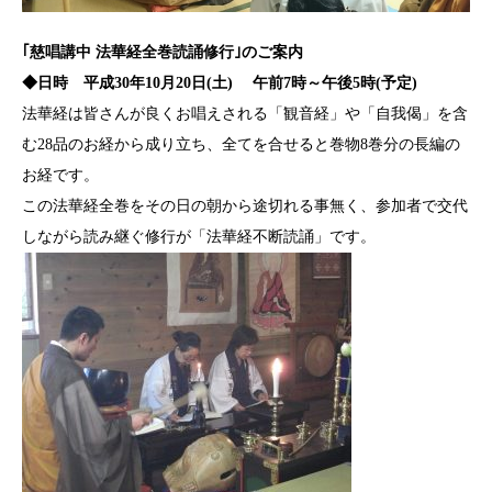
｢慈唱講中 法華経全巻読誦修行｣のご案内
◆日時 平成30年10月20日(土)
午前7時～午後5時(予定)
法華経は皆さんが良くお唱えされる「観音経」や「自我偈」を含
む28品のお経から成り立ち、全てを合せると巻物8巻分の長編の
お経です。
この法華経全巻をその日の朝から途切れる事無く、参加者で交代
しながら読み継ぐ修行が「法華経不断読誦」です。