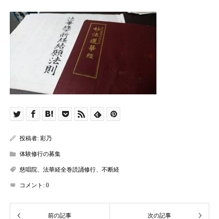
投稿者:
彩乃
体験修行の募集
慈唱院、法華経全巻読誦修行、不断経
コメント:
0