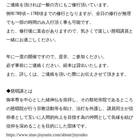
ご連絡を頂ければ一般の方にもご修行頂いています。
例年7時頃～17時頃までの修行となりますが、全日の修行が無理
でも一部の時間のみ入行頂く事も可能です。
また、修行後に直会がありますので、気さくで楽しい慈唱講員と
一緒にお過ごしください。
年に一度の開催ですので、是非、ご参加ください。
必ず事前にご連絡ください。経本は貸出いたします。
また、詳しくは、ご連絡を頂いた際にお伝えさせて頂きます。
◆慈唱講とは
御本尊を中心とした緒神仏を崇拝し、その祭祀寺院であるところ
の慈唱院が行う宗教活動等を助け、法灯を外護し、講員同士が信
仰者として互いに人間的向上を目指す為の仲間として良縁を結び
信仰を深めることを目的にした団体です。
https://www.siun-jisyouin.com/about/jisyouko