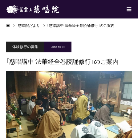
慈唱院だより
｢慈唱講中 法華経全巻読誦修行｣のご案内
体験修行の募集
2018.10.01
｢慈唱講中 法華経全巻読誦修行｣のご案内