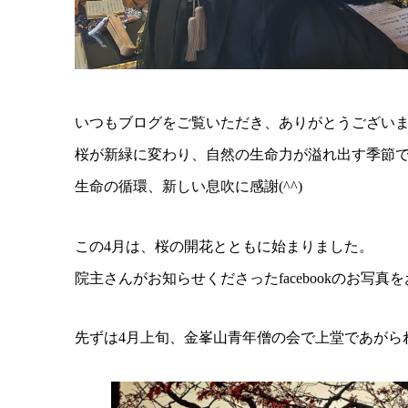
いつもブログをご覧いただき、ありがとうござい
桜が新緑に変わり、自然の生命力が溢れ出す季節
生命の循環、新しい息吹に感謝(^^)
この4月は、桜の開花とともに始まりました。
院主さんがお知らせくださったfacebookのお写
先ずは4月上旬、金峯山青年僧の会で上堂であがら