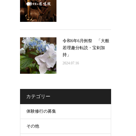
令和6年6月例祭 「大般
若理趣分転読・宝剣加
持」
2024.07.16
カテゴリー
体験修行の募集
その他