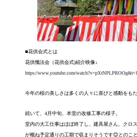
■花供会式とは
花供懺法会（花供会式)紹介映像↓
https://www.youtube.com/watch?v=pXtNPLPROOg&t=
今年の桜の美しさは多くの人々に喜びと感動をも
続いて、4月中旬、本堂の改修工事の様子。
堂内の大工仕事はほぼ終了し、建具屋さん、クロ
が概ね予定通りの工期で収まりそうです😊とのこ