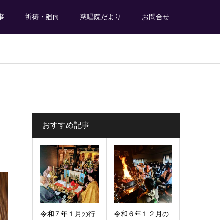
事
祈祷・廻向
慈唱院だより
お問合せ
おすすめ記事
令和７年１月の行
令和６年１２月の