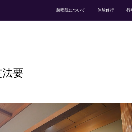
慈唱院について
体験修行
行
度法要