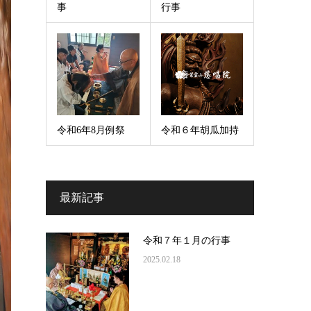
事
行事
令和6年8月例祭
令和６年胡瓜加持
最新記事
令和７年１月の行事
2025.02.18