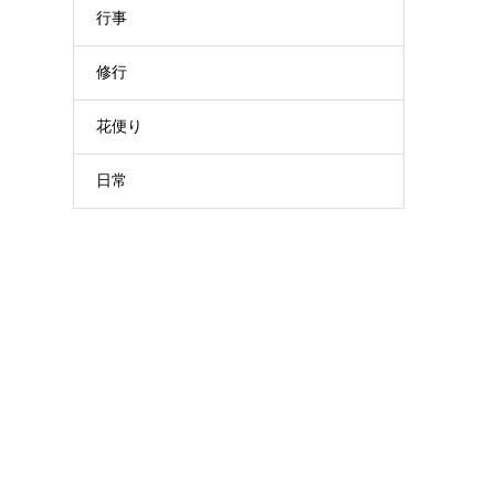
行事
修行
花便り
日常