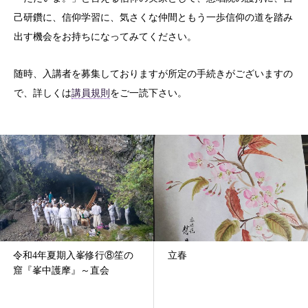
己研鑽に、信仰学習に、気さくな仲間ともう一歩信仰の道を踏み
出す機会をお持ちになってみてください。
随時、入講者を募集しておりますが所定の手続きがございますの
で、詳しくは
講員規則
をご一読下さい。
令和4年夏期入峯修行⑧笙の
立春
窟『峯中護摩』～直会