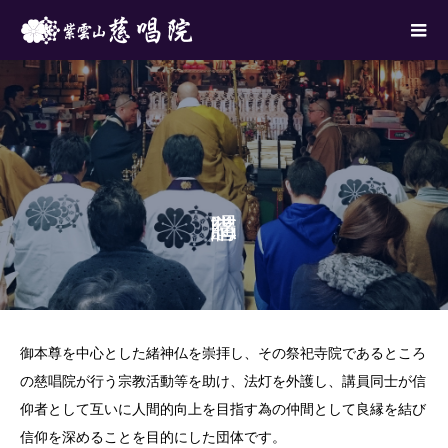
御本尊を中心とした緒神仏を崇拝し、その祭祀寺院であるところ
の慈唱院が行う宗教活動等を助け、法灯を外護し、講員同士が信
仰者として互いに人間的向上を目指す為の仲間として良縁を結び
信仰を深めることを目的にした団体です。