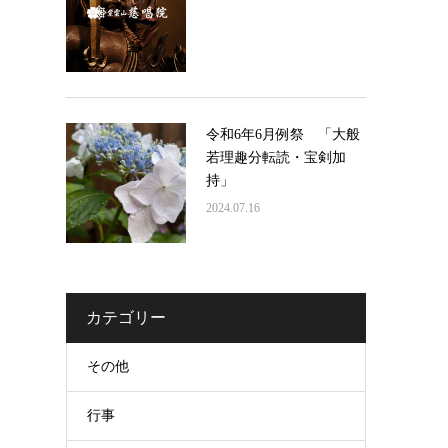
令和6年6月例祭 「大般
若理趣分転読・宝剣加
持」
2024.07.16
カテゴリー
その他
行事