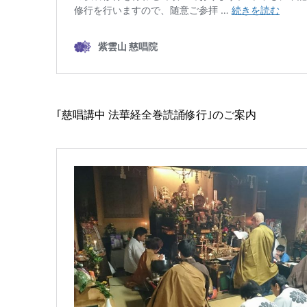
｢慈唱講中 法華経全巻読誦修行｣のご案内