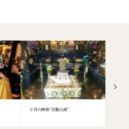
２月の例祭”日数心経”
令和3年