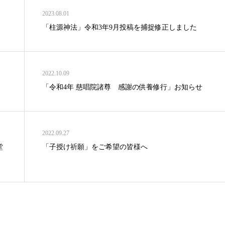
2023.08.01
「柱源神法」令和3年9月投稿を捕捉修正しました
2022.10.09
「令和4年 慈唱院諸尊 感謝の供養修行」お知らせ
2022.09.27
堂
「子授け祈願」をご希望の皆様へ