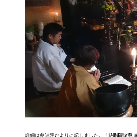
詳細は慈唱院だよりに記しました。「慈唱院諸尊 