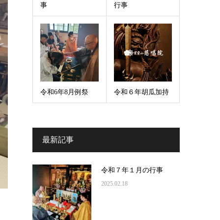
事
行事
令和6年8月例祭
令和６年胡瓜加持
最新記事
令和７年１月の行事
2025.02.18