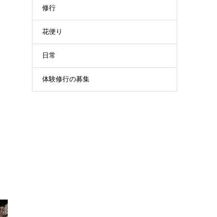
修行
花便り
日常
体験修行の募集