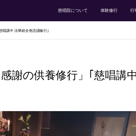
慈唱院について
体験修行
行
慈唱講中 法華経全巻読誦修行｣
 感謝の供養修行」｢慈唱講