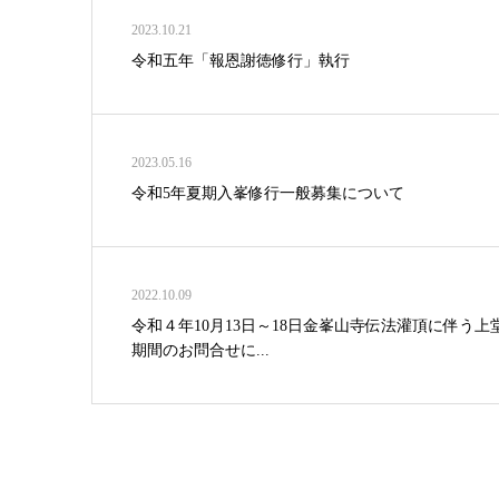
2023.10.21
令和五年「報恩謝徳修行」執行
2023.05.16
令和5年夏期入峯修行一般募集について
2022.10.09
令和４年10月13日～18日金峯山寺伝法灌頂に伴う上
期間のお問合せに...