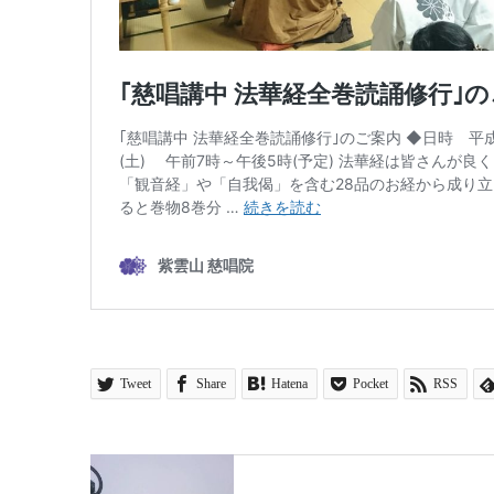
Tweet
Share
Hatena
Pocket
RSS