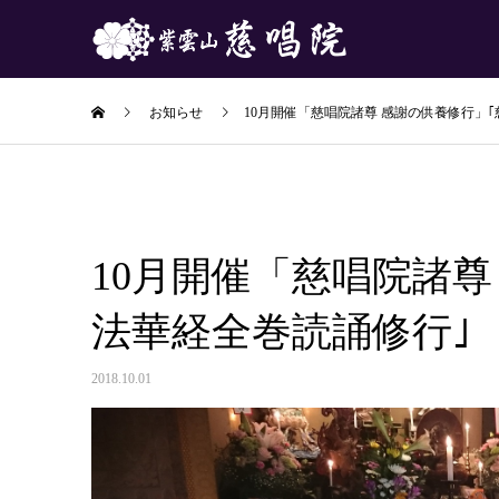
お知らせ
10月開催「慈唱院諸尊 感謝の供養修行」｢
10月開催「慈唱院諸尊
法華経全巻読誦修行｣
2018.10.01