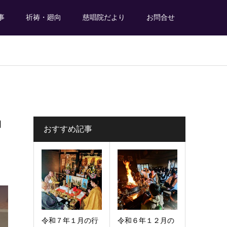
事
祈祷・廻向
慈唱院だより
お問合せ
中
おすすめ記事
令和７年１月の行
令和６年１２月の