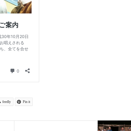
feedly
Pin it