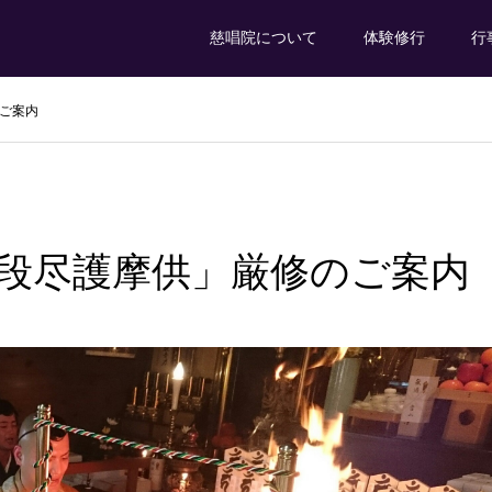
慈唱院について
体験修行
行
ご案内
段尽護摩供」厳修のご案内