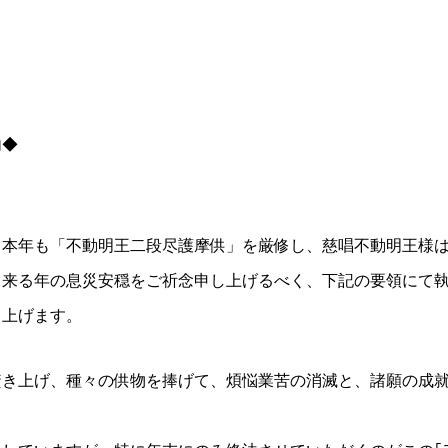
内◆
、本年も「不動明王二段尽護摩供」を厳修し、慈唱不動明王様
、来る年の息災安穏をご祈念申し上げるべく、下記の要領にて
し上げます。
焚き上げ、種々の供物を捧げて、煩悩業苦の消滅と、諸願の成