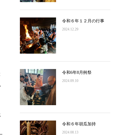
令和６年１２月の行事
2024.12.29
令和6年8月例祭
は
2024.09.10
執
就
令和６年胡瓜加持
2024.08.13