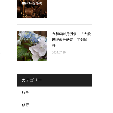
二
あ
令和6年6月例祭 「大般
若理趣分転読・宝剣加
持」
年
2024.07.16
カテゴリー
行事
修行