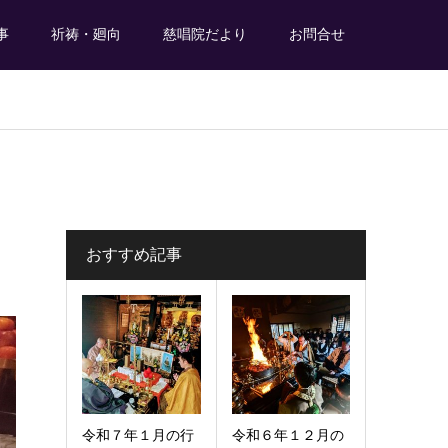
事
祈祷・廻向
慈唱院だより
お問合せ
おすすめ記事
令和７年１月の行
令和６年１２月の