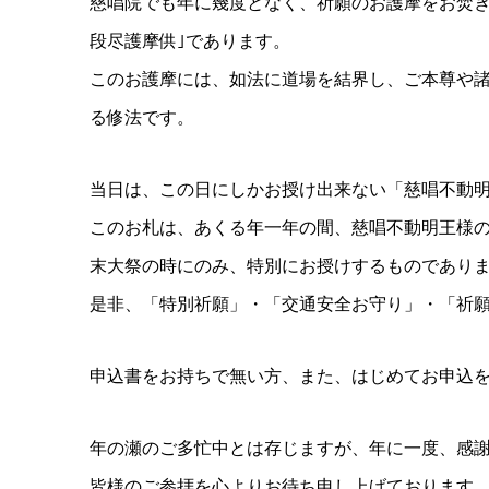
慈唱院でも年に幾度となく、祈願のお護摩をお焚き
段尽護摩供｣であります。
このお護摩には、如法に道場を結界し、ご本尊や
る修法です。
当日は、この日にしかお授け出来ない「慈唱不動
このお札は、あくる年一年の間、慈唱不動明王様
末大祭の時にのみ、特別にお授けするものであり
是非、「特別祈願」・「交通安全お守り」・「祈
申込書をお持ちで無い方、また、はじめてお申込
年の瀬のご多忙中とは存じますが、年に一度、感
皆様のご参拝を心よりお待ち申し上げております