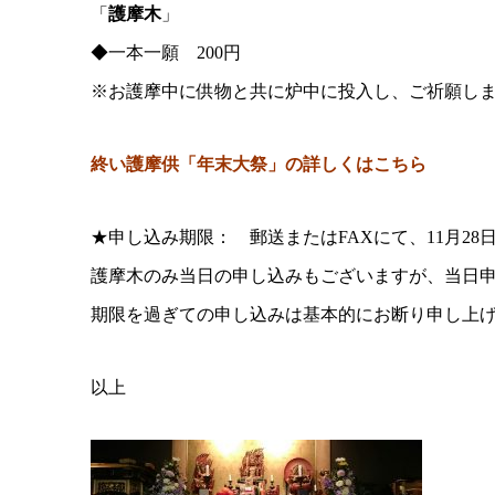
「
護摩木
」
◆一本一願 200円
※お護摩中に供物と共に炉中に投入し、ご祈願し
終い護摩供「年末大祭」の詳しくは
こちら
★申し込み期限： 郵送またはFAXにて、11月28
護摩木のみ当日の申し込みもございますが、当日
期限を過ぎての申し込みは基本的にお断り申し上
以上