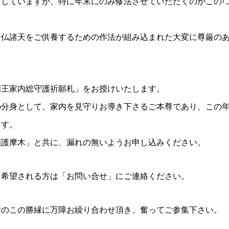
していますが、特に年末にのみ修法させていただくのがこの｢
諸仏諸天をご供養するための作法が組み込まれた大変に尊厳の
明王家内総守護祈願札」をお授けいたします。
の分身として、家内を見守りお導き下さるご本尊であり、この
ます。
願護摩木」と共に、漏れの無いようお申し込みください。
を希望される方は「お問い合せ」にご連絡ください。
謝のこの勝縁に万障お繰り合わせ頂き、奮ってご参集下さい。
。