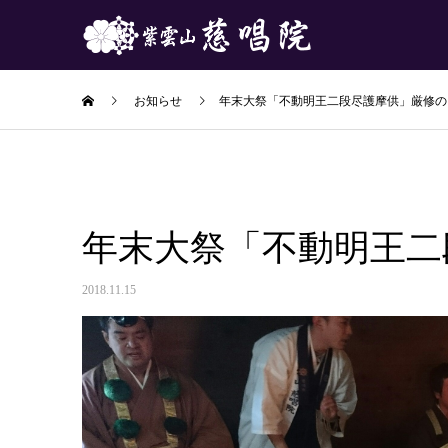
お知らせ
年末大祭「不動明王二段尽護摩供」厳修の
年末大祭「不動明王二
2018.11.15