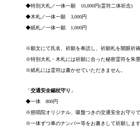
◆特別大札／一体一願 10,000円(霊符二体祈念)
◆木札／一体一願 3,000円
◆紙札／一体一願 1,000円
※願文にて氏名、祈願を奉読し、祈願札を開眼祈
※特別大札・木札には祈願に合った秘密霊符を朱
※紙札には霊符は書かせていただきません。
「
交通安全錫杖守り
」
◆一体 800円
※慈唱院オリジナル、吸盤つきの交通安全お守り
※一体ずつ車のナンバー等をお書きして祈願しま