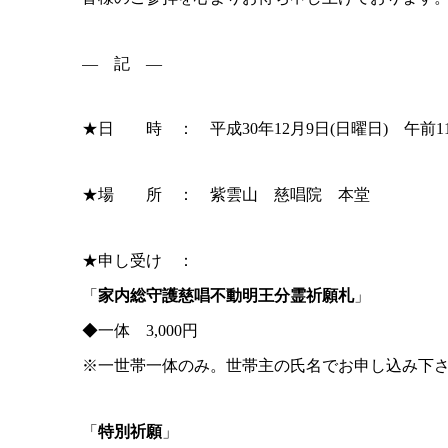
— 記 —
★日 時 ： 平成30年12月9日(日曜日) 午前1
★場 所 ： 紫雲山 慈唱院 本堂
★申し受け ：
「
家内総守護慈唱不動明王分霊祈願札
」
◆一体 3,000円
※一世帯一体のみ。世帯主の氏名でお申し込み下
「
特別祈願
」