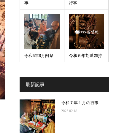
事
行事
令和6年8月例祭
令和６年胡瓜加持
最新記事
令和７年１月の行事
2025.02.18