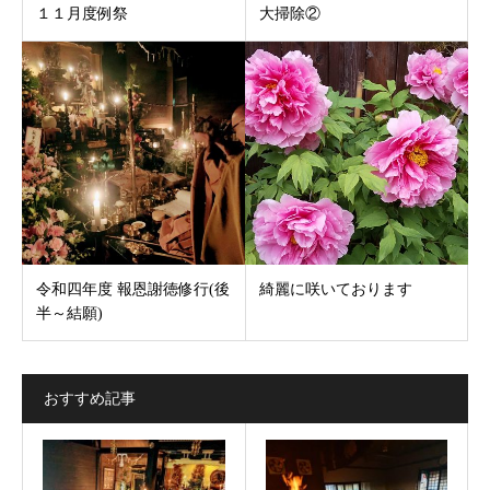
１１月度例祭
大掃除②
令和四年度 報恩謝徳修行(後
綺麗に咲いております
半～結願)
おすすめ記事