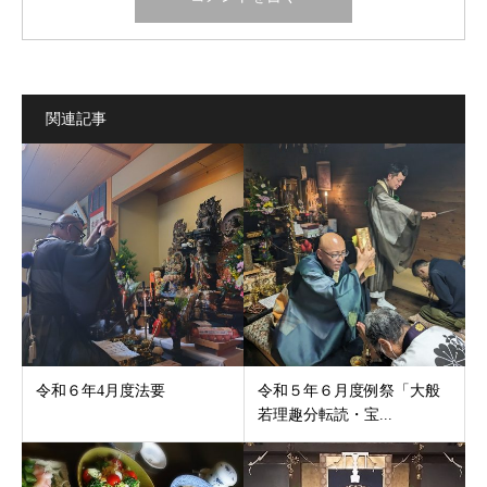
関連記事
令和６年4月度法要
令和５年６月度例祭「大般
若理趣分転読・宝...