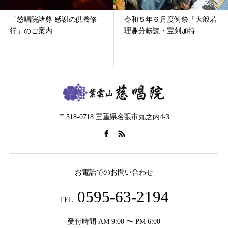
院諸尊 感謝の供養修
令和５年６月度例祭「大般若
家屋解
ご案内
理趣分転読・宝剣加持...
〒518-0718 三重県名張市丸之内4-3
お電話でのお問い合わせ
0595-63-2194
TEL.
受付時間 AM 9:00 〜 PM 6:00