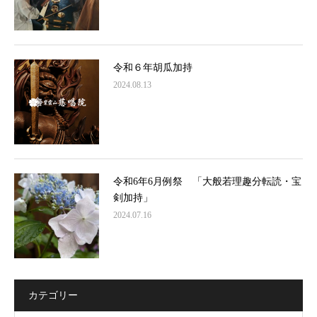
令和６年胡瓜加持
2024.08.13
令和6年6月例祭 「大般若理趣分転読・宝
剣加持」
2024.07.16
カテゴリー