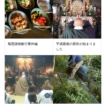
報恩謝徳修行番外編
平成最後の星供が始まりま
した