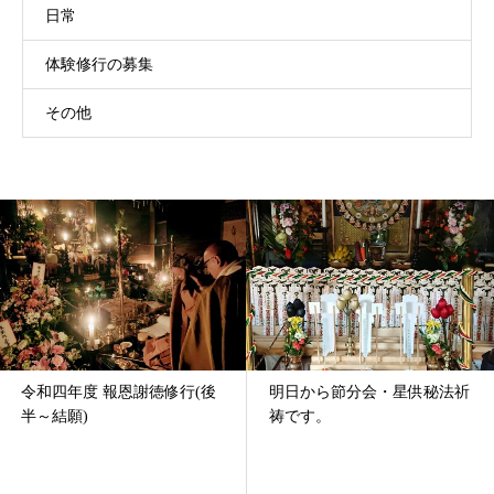
日常
体験修行の募集
その他
明日から節分会・星供秘法祈
令和５年 １２月例祭「終い
祷です。
不動」