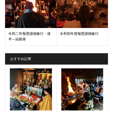
令和二年報恩謝徳修行・後
令和四年度報恩謝徳修行
半～結願座
おすすめ記事