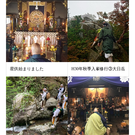
星供始まりました
H30年秋季入峯修行③大日岳