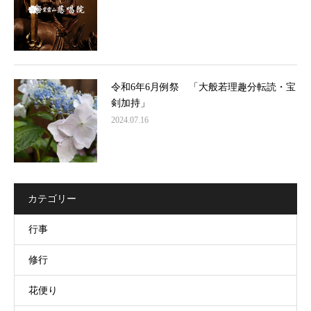
令和6年6月例祭 「大般若理趣分転読・宝
剣加持」
2024.07.16
カテゴリー
行事
修行
花便り