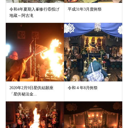
令和4年夏期入峯修行⑥投げ
平成31年3月度例祭
地蔵～阿古滝
2020年2月9日星供結願座
令和４年8月例祭
「星供秘法金...