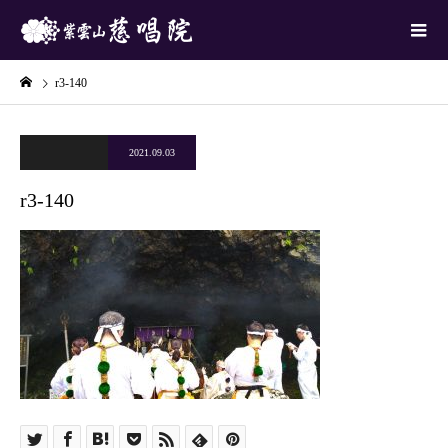
r3-140
2021.09.03
r3-140