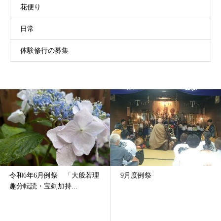
花便り
日常
体験修行の募集
 「大般若理
9月度例祭
９月度 例祭
...