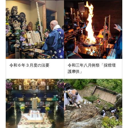
令和６年３月度の法要
令和三年八月例祭「採燈壇
護摩供」