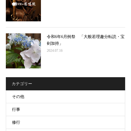
令和6年6月例祭 「大般若理趣分転読・宝
剣加持」
2024.07.16
カテゴリー
その他
行事
修行