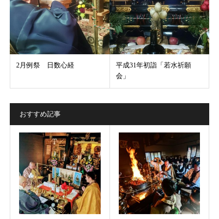
2月例祭 日数心経
平成31年初詣「若水祈願
会」
おすすめ記事