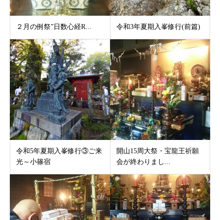
２月の例祭”日数心経R...
令和3年夏期入峯修行(前篇)
令和5年夏期入峯修行③ご来
開山15周大祭・宝龍王祈願
光～小篠宿
会が終わりまし...