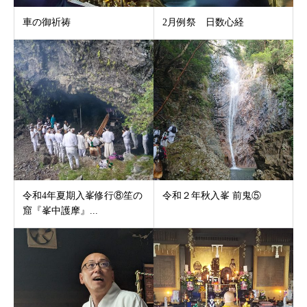
車の御祈祷
2月例祭 日数心経
令和4年夏期入峯修行⑧笙の
令和２年秋入峯 前鬼⑤
窟『峯中護摩』...