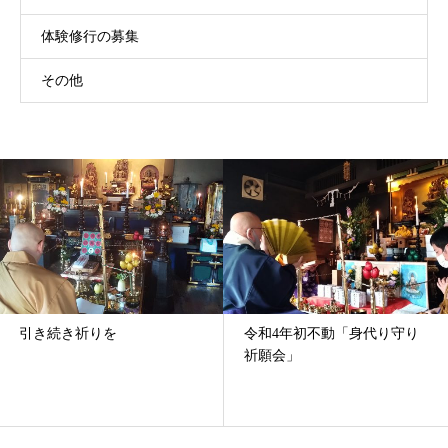
体験修行の募集
その他
祈りを
令和4年初不動「身代り守り
令和4年
祈願会」
巣岩～西