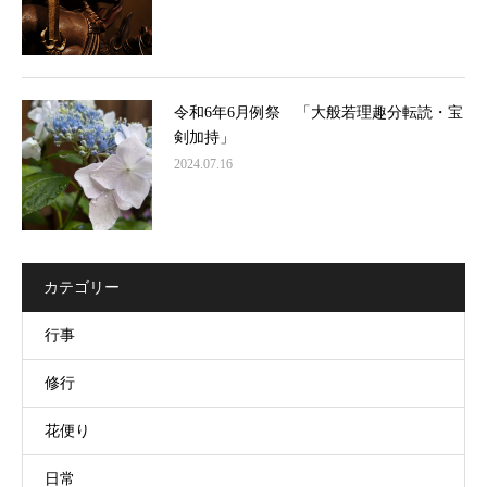
令和6年6月例祭 「大般若理趣分転読・宝
剣加持」
2024.07.16
カテゴリー
行事
修行
花便り
日常