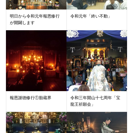
明日から令和元年報恩修行
令和元年「終い不動」
が開闢します
報恩謝徳修行①胎蔵界
令和三年開山十七周年「宝
龍王祈願会」