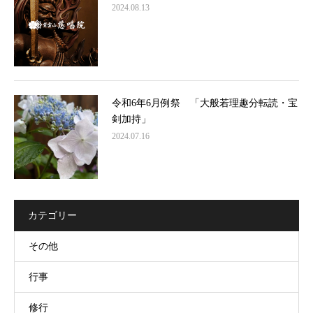
2024.08.13
令和6年6月例祭 「大般若理趣分転読・宝
剣加持」
2024.07.16
カテゴリー
その他
行事
修行