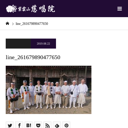
line_261679890477650
2019.08.22
line_261679890477650