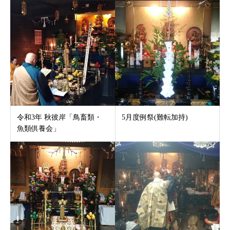
令和3年 秋彼岸「鳥畜類・
5月度例祭(難転加持)
魚類供養会」