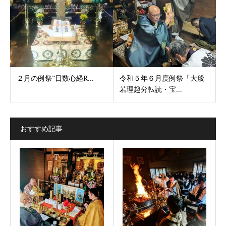
２月の例祭”日数心経R...
令和５年６月度例祭「大般
若理趣分転読・宝...
おすすめ記事