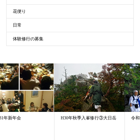
花便り
日常
体験修行の募集
H30年秋季入峯修行③大日岳
令和2年 夏期入峯修行 ⑤