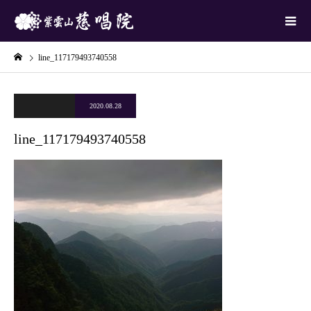
line_117179493740558
2020.08.28
line_117179493740558