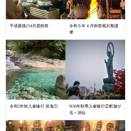
平成最後の4月度例祭
令和５年４月例祭風呂敷護
摩
令和2年秋入峯修行 前鬼①
H30年秋季入峯修行②釈迦が
岳～深仙