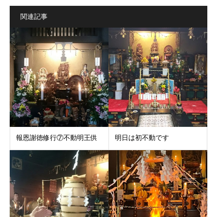
関連記事
報恩謝徳修行⑦不動明王供
明日は初不動です