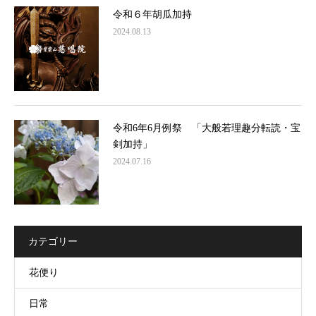
令和６年胡瓜加持
2024.08.13
令和6年6月例祭 「大般若理趣分転読・宝
剣加持」
2024.07.16
カテゴリー
花便り
日常