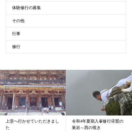
体験修行の募集
その他
行事
修行
上堂へ行かせていただきまし
令和4年夏期入峯修行④鷲の
た
巣岩～西の覗き