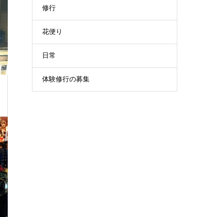
修行
花便り
日常
体験修行の募集