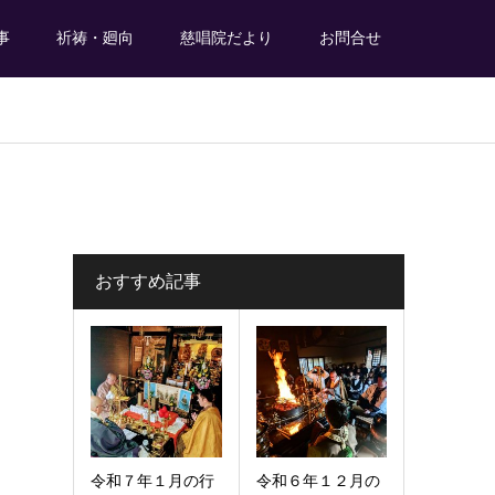
事
祈祷・廻向
慈唱院だより
お問合せ
おすすめ記事
令和７年１月の行
令和６年１２月の