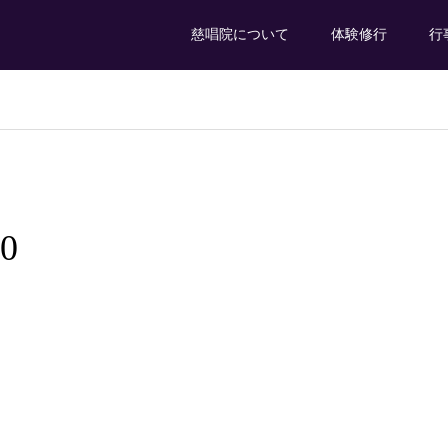
慈唱院について
体験修行
行
50