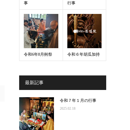
事
行事
令和6年8月例祭
令和６年胡瓜加持
最新記事
令和７年１月の行事
2025.02.18