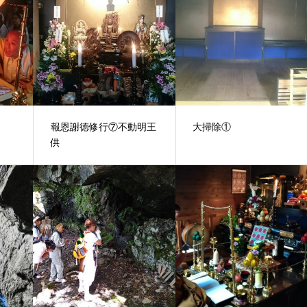
」
報恩謝徳修行⑦不動明王
大掃除①
供