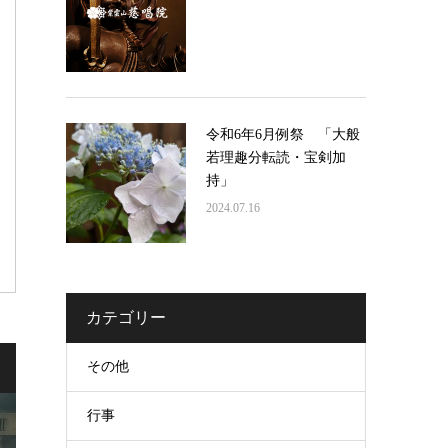
令和6年6月例祭 「大般
若理趣分転読・宝剣加
持」
2024.07.16
カテゴリー
その他
行事