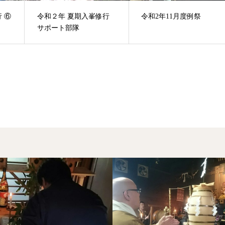
 ⑥
令和２年 夏期入峯修行
令和2年11月度例祭
サポート部隊