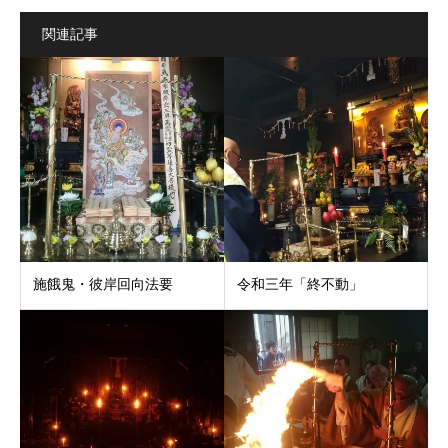
関連記事
施餓鬼・彼岸回向法要
令和三年「終不動」