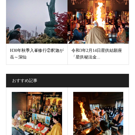
H30年秋季入峯修行②釈迦が
令和3年2月14日星供結願座
岳～深仙
「星供秘法金...
おすすめ記事