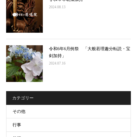
2024.08.13
令和6年6月例祭 「大般若理趣分転読・宝
剣加持」
2024.07.16
カテゴリー
その他
行事