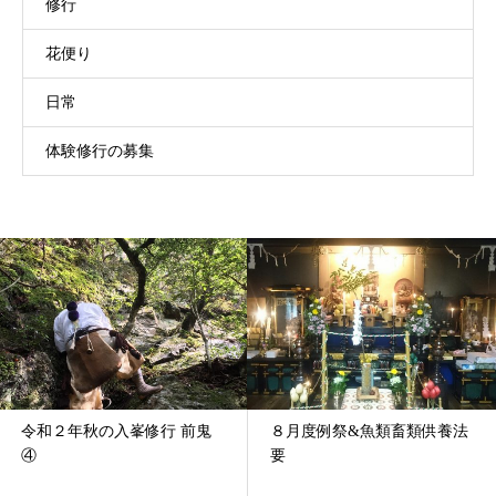
修行
花便り
日常
体験修行の募集
入峯修行 前鬼
８月度例祭&魚類畜類供養法
令和５年４
要