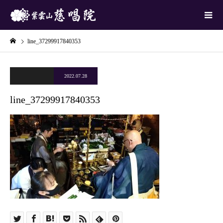
line_37299917840353
2022.07.28
line_37299917840353