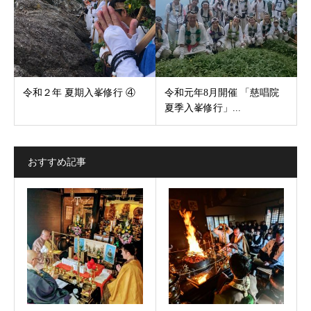
令和２年 夏期入峯修行 ④
令和元年8月開催 「慈唱院
夏季入峯修行」...
おすすめ記事