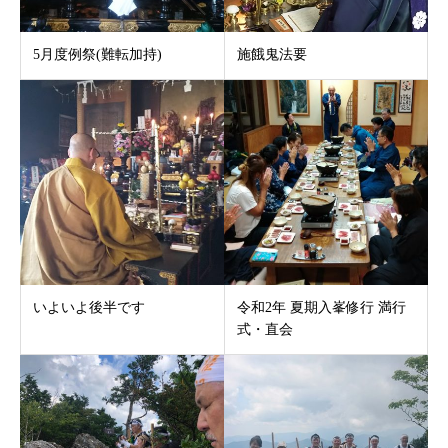
5月度例祭(難転加持)
施餓鬼法要
いよいよ後半です
令和2年 夏期入峯修行 満行
式・直会