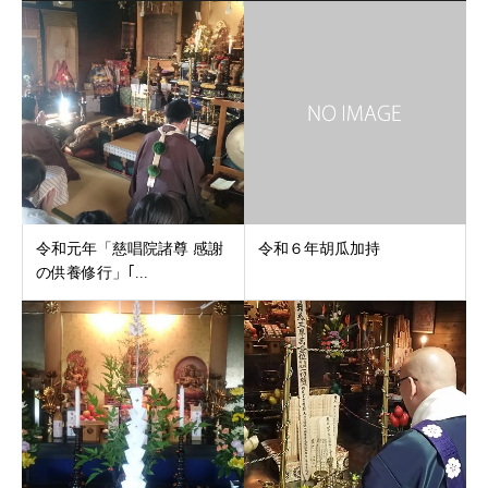
令和元年「慈唱院諸尊 感謝
令和６年胡瓜加持
の供養修行」｢...