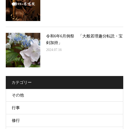
令和6年6月例祭 「大般若理趣分転読・宝
剣加持」
2024.07.16
カテゴリー
その他
行事
修行