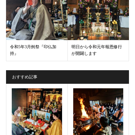
令和5年3月例祭『印仏加
明日から令和元年報恩修行
持』
が開闢します
おすすめ記事