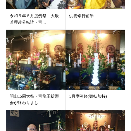
令和５年６月度例祭「大般
供養修行前半
若理趣分転読・宝...
開山15周大祭・宝龍王祈願
5月度例祭(難転加持)
会が終わりまし...