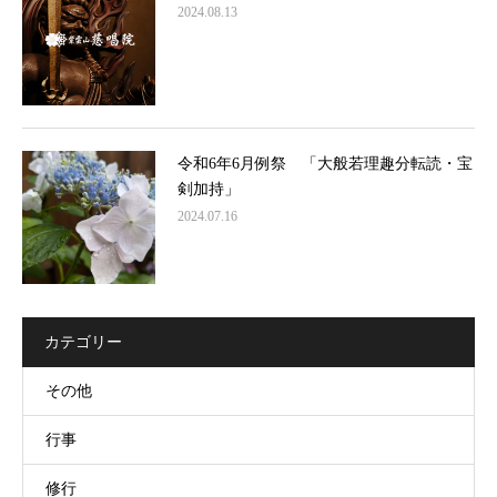
2024.08.13
令和6年6月例祭 「大般若理趣分転読・宝
剣加持」
2024.07.16
カテゴリー
その他
行事
修行