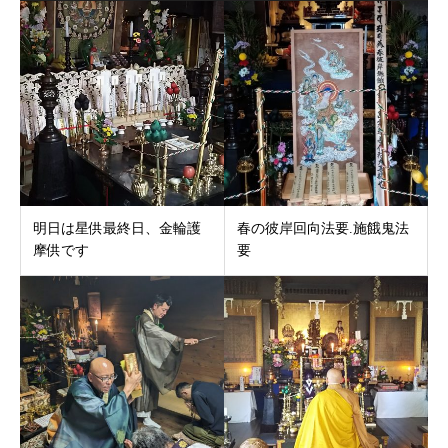
明日は星供最終日、金輪護
春の彼岸回向法要.施餓鬼法
摩供です
要