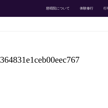
慈唱院について
体験修行
行
364831e1ceb00eec767