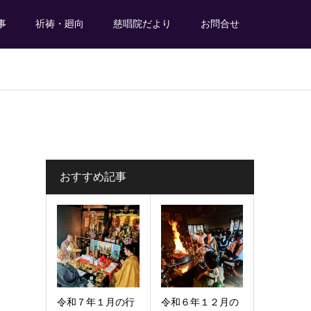
事
祈祷・廻向
慈唱院だより
お問合せ
おすすめ記事
令和７年１月の行
令和６年１２月の