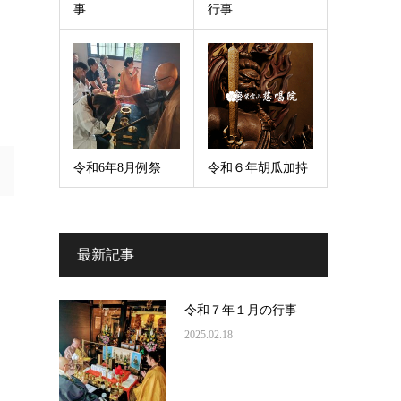
事
行事
令和6年8月例祭
令和６年胡瓜加持
最新記事
令和７年１月の行事
2025.02.18