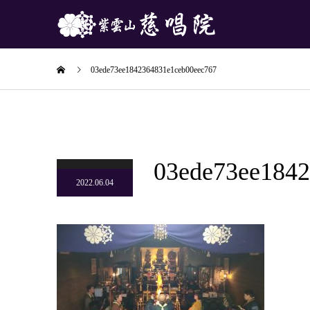
03ede73ee1842364831e1ceb00eec767
03ede73ee1842
2022.06.04