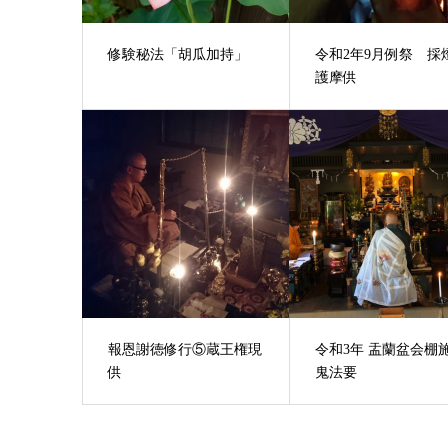
修験秘法「胡瓜加持」
令和2年9月例祭 採
護摩供
報恩謝徳修行⑤蔵王権現
令和3年 盂蘭盆会棚
供
鬼法要