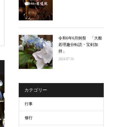
令和6年6月例祭 「大般
若理趣分転読・宝剣加
持」
2024.07.16
カテゴリー
行事
修行