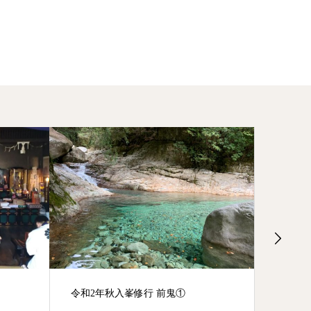
令和2年秋入峯修行 前鬼①
春の彼