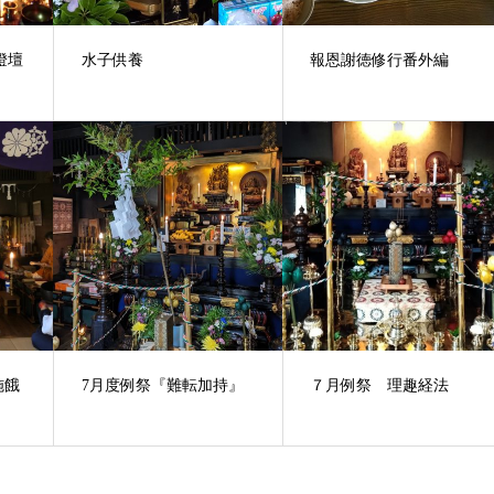
燈壇
水子供養
報恩謝徳修行番外編
施餓
7月度例祭『難転加持』
７月例祭 理趣経法