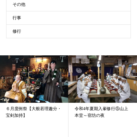
その他
行事
修行
大般若理趣分・
令和4年夏期入峯修行⑤山上
令和２年 夏期
本堂～宿坊の夜