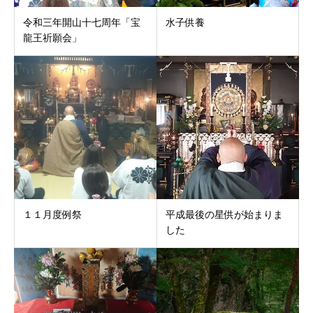
令和三年開山十七周年「宝
水子供養
龍王祈願会」
１１月度例祭
平成最後の星供が始まりま
した