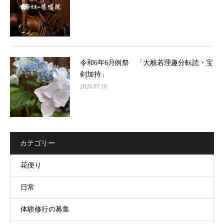
令和6年6月例祭 「大般若理趣分転読・宝
剣加持」
2024.07.16
カテゴリー
花便り
日常
体験修行の募集