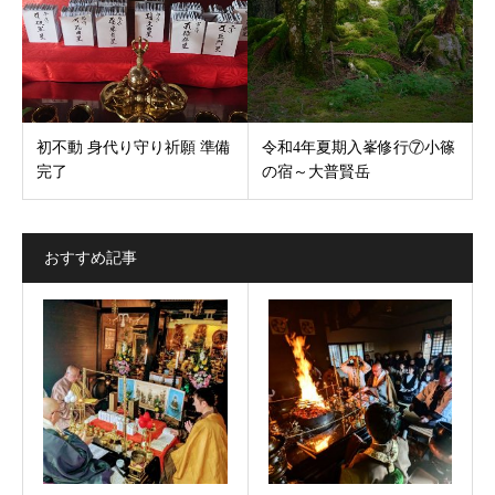
初不動 身代り守り祈願 準備
令和4年夏期入峯修行⑦小篠
完了
の宿～大普賢岳
おすすめ記事