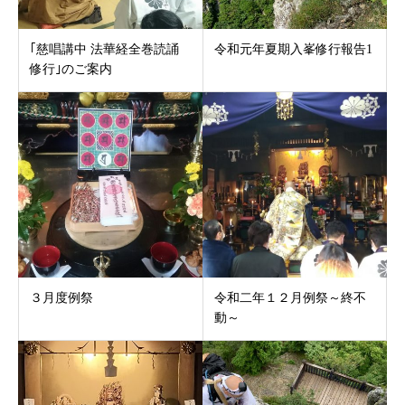
｢慈唱講中 法華経全巻読誦
令和元年夏期入峯修行報告1
修行｣のご案内
３月度例祭
令和二年１２月例祭～終不
動～