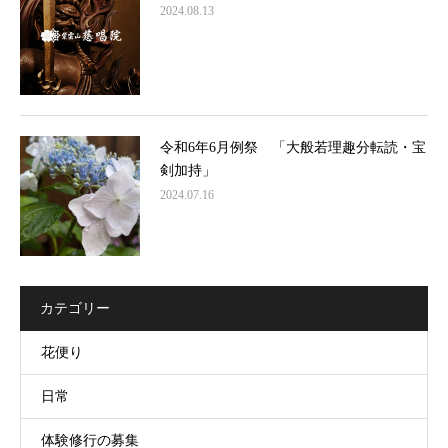
2024.08.13
令和6年6月例祭 「大般若理趣分転読・宝
剣加持」
2024.07.16
カテゴリー
花便り
日常
体験修行の募集