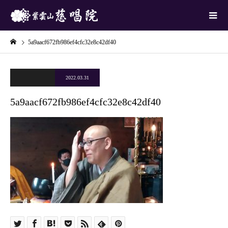
5a9aacf672fb986ef4cfc32e8c42df40
2022.03.31
5a9aacf672fb986ef4cfc32e8c42df40