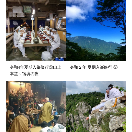
令和4年夏期入峯修行⑤山上
令和２年 夏期入峯修行 ②
本堂～宿坊の夜