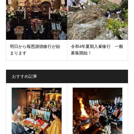
明日から報恩謝徳修行が始
令和4年夏期入峯修行 一般
まります
募集開始！
おすすめ記事