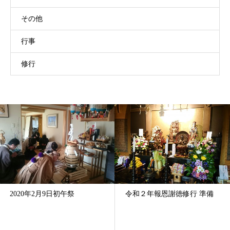
その他
行事
修行
令和２年報恩謝徳修行 準備
報恩謝徳・供養修行結願