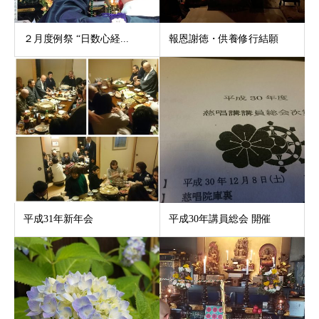
２月度例祭 “日数心経...
報恩謝徳・供養修行結願
平成31年新年会
平成30年講員総会 開催