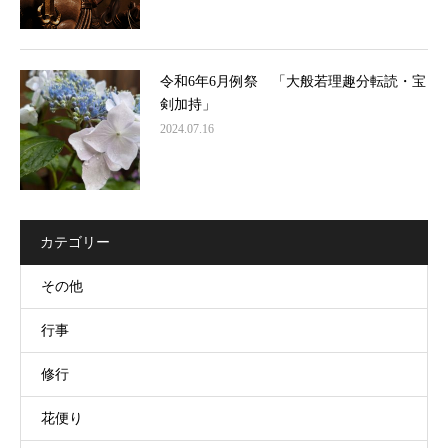
令和6年6月例祭 「大般若理趣分転読・宝
剣加持」
2024.07.16
カテゴリー
その他
行事
修行
花便り