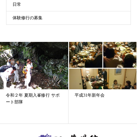
日常
体験修行の募集
令和２年 夏期入峯修行 サポ
平成31年新年会
ート部隊