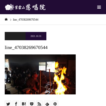
line_47038269670544
2021.10.31
line_47038269670544