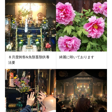
８月度例祭&魚類畜類供養
綺麗に咲いております
法要