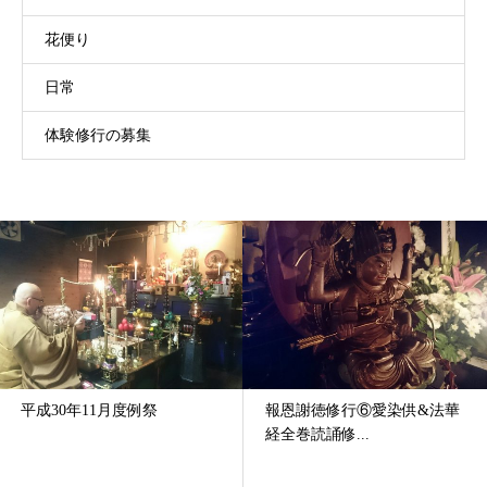
花便り
日常
体験修行の募集
報恩謝徳修行⑥愛染供&法華
令和五年度 報恩謝徳修行
経全巻読誦修...