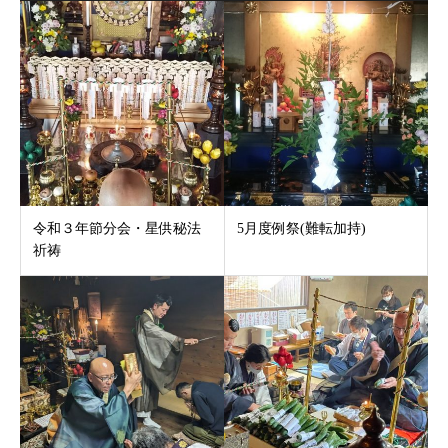
令和３年節分会・星供秘法
5月度例祭(難転加持)
祈祷