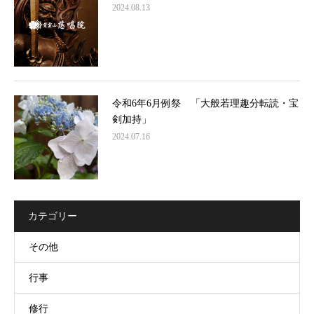
2024.08.13
令和6年6月例祭 「大般若理趣分転読・宝
剣加持」
2024.07.16
カテゴリー
その他
行事
修行