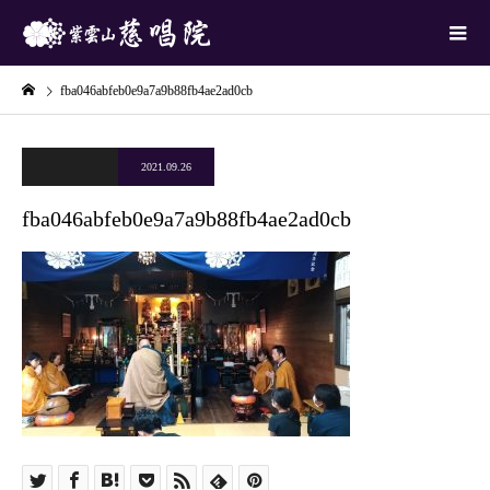
fba046abfeb0e9a7a9b88fb4ae2ad0cb
2021.09.26
fba046abfeb0e9a7a9b88fb4ae2ad0cb