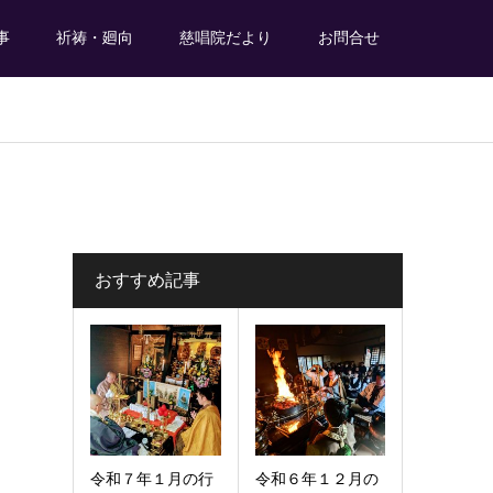
事
祈祷・廻向
慈唱院だより
お問合せ
おすすめ記事
令和７年１月の行
令和６年１２月の