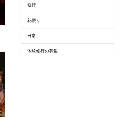
修行
花便り
日常
体験修行の募集