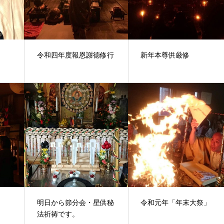
令和四年度報恩謝徳修行
新年本尊供厳修
明日から節分会・星供秘
令和元年「年末大祭」
法祈祷です。