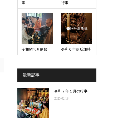
事
行事
令和6年8月例祭
令和６年胡瓜加持
最新記事
令和７年１月の行事
2025.02.18