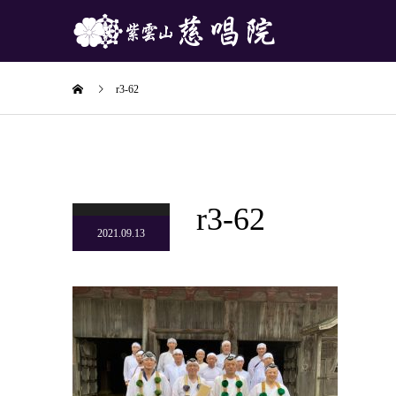
r3-62
r3-62
2021.09.13