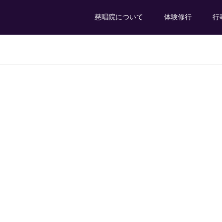
慈唱院について
体験修行
行