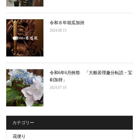
令和６年胡瓜加持
2024.08.13
令和6年6月例祭 「大般若理趣分転読・宝
剣加持」
2024.07.16
カテゴリー
花便り