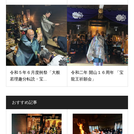
令和５年６月度例祭「大般
令和二年 開山１６周年 「宝
若理趣分転読・宝...
龍王祈願会」
おすすめ記事