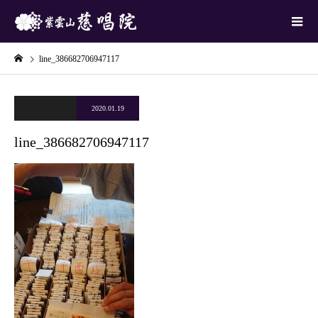
line_386682706947117
2020.01.19
line_386682706947117