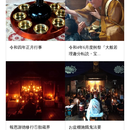
令和四年正月行事
令和4年6月度例祭『大般若
理趣分転読・宝...
報恩謝徳修行①胎蔵界
お盆棚施餓鬼法要