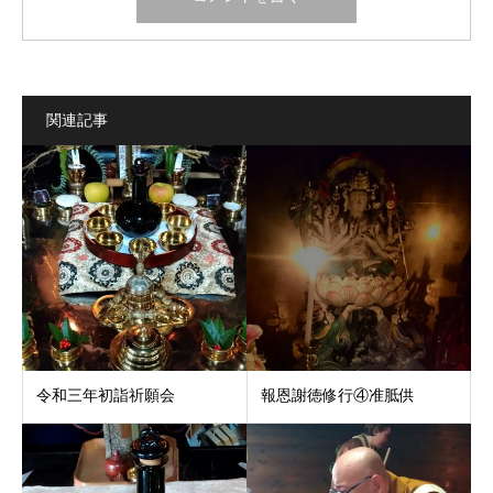
関連記事
令和三年初詣祈願会
報恩謝徳修行④准胝供