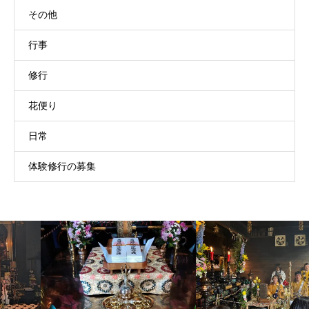
その他
行事
修行
花便り
日常
体験修行の募集