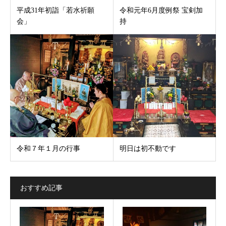
平成31年初詣「若水祈願
令和元年6月度例祭 宝剣加
会」
持
令和７年１月の行事
明日は初不動です
おすすめ記事