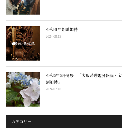
令和６年胡瓜加持
2024.08.13
令和6年6月例祭 「大般若理趣分転読・宝
剣加持」
2024.07.16
カテゴリー