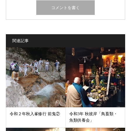
関連記事
令和２年秋入峯修行 前鬼②
令和3年 秋彼岸「鳥畜類・
魚類供養会」