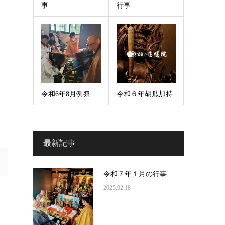
事
行事
令和6年8月例祭
令和６年胡瓜加持
最新記事
令和７年１月の行事
2025.02.18