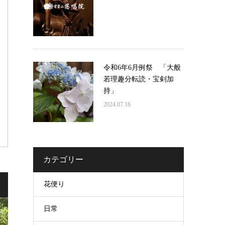
令和6年6月例祭 「大般
若理趣分転読・宝剣加
持」
2024.07.16
カテゴリー
花便り
日常