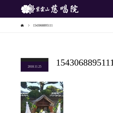
1543068895111
154306889511
2018.11.25