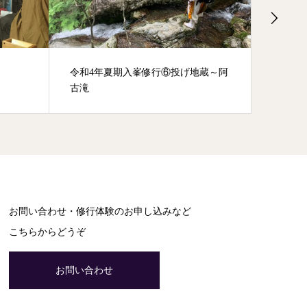
令和4年夏期入峯修行⑥投げ地蔵～阿
令和２
古滝
お問い合わせ・修行体験のお申し込みなど
こちらからどうぞ
お問い合わせ