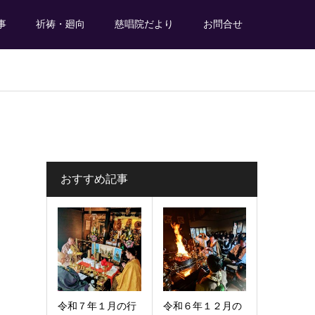
事
祈祷・廻向
慈唱院だより
お問合せ
おすすめ記事
令和７年１月の行
令和６年１２月の