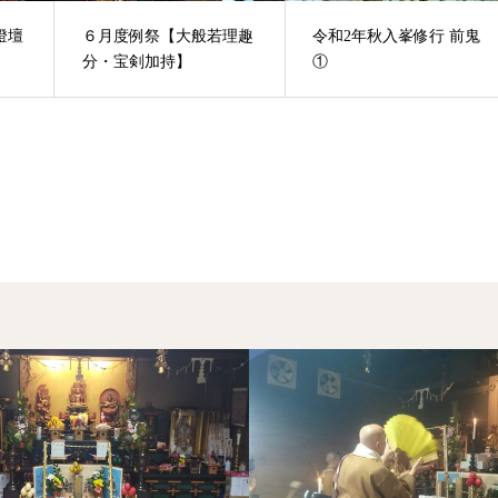
燈壇
６月度例祭【大般若理趣
令和2年秋入峯修行 前鬼
分・宝剣加持】
①