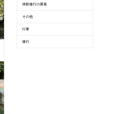
体験修行の募集
その他
行事
修行