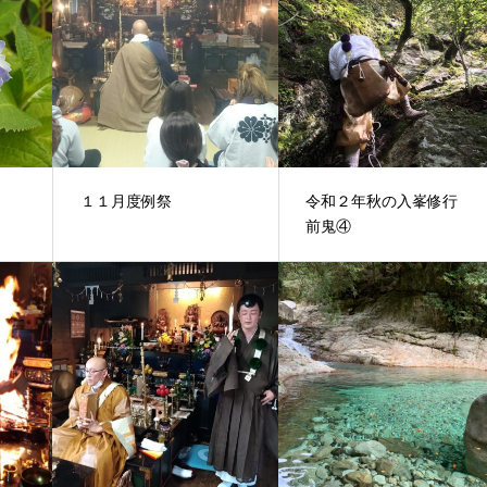
１１月度例祭
令和２年秋の入峯修行
前鬼④