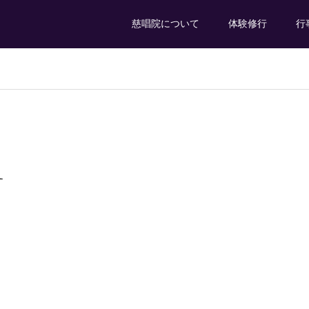
慈唱院について
体験修行
行
1