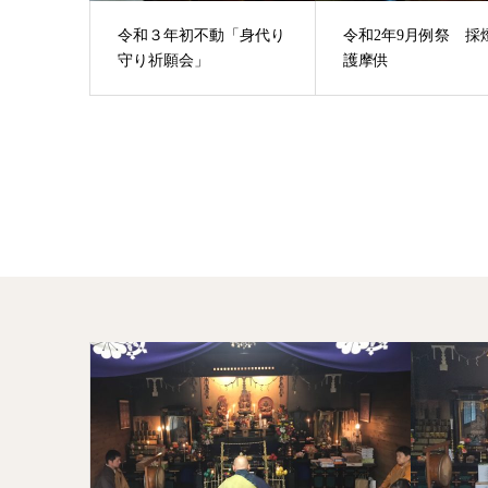
令和３年初不動「身代り
令和2年9月例祭 採
守り祈願会」
護摩供