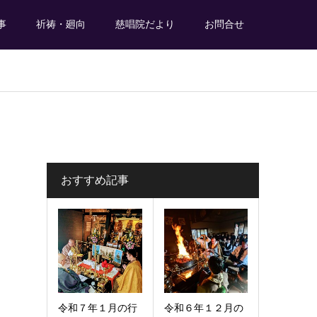
事
祈祷・廻向
慈唱院だより
お問合せ
おすすめ記事
令和７年１月の行
令和６年１２月の