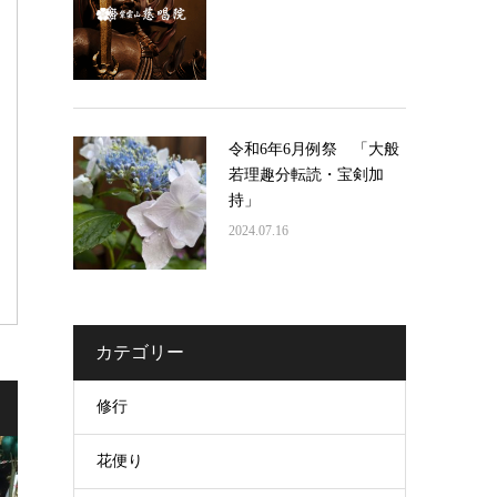
令和6年6月例祭 「大般
若理趣分転読・宝剣加
持」
2024.07.16
カテゴリー
修行
花便り