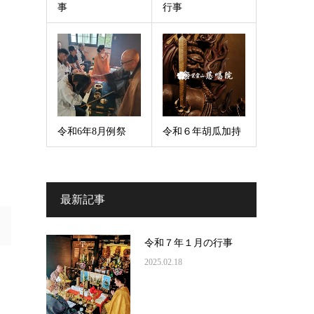
事
行事
令和6年8月例祭
令和６年胡瓜加持
最新記事
令和７年１月の行事
2025.02.18