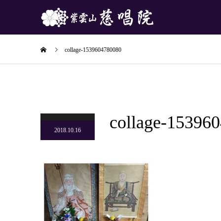
collage-1539604780080
collage-15396
2018.10.16