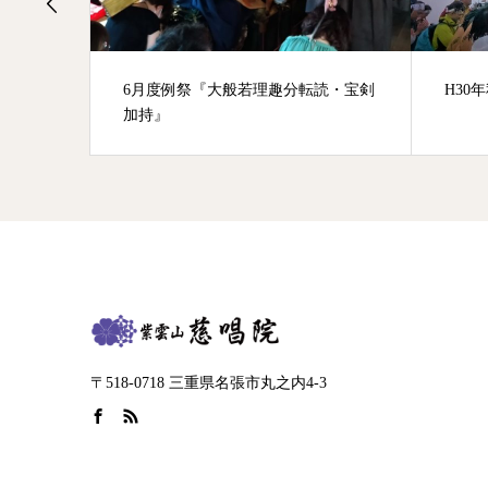
6月度例祭『大般若理趣分転読・宝剣
H30
加持』
〒518-0718 三重県名張市丸之内4-3