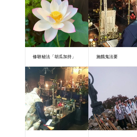
修験秘法「胡瓜加持」
施餓鬼法要