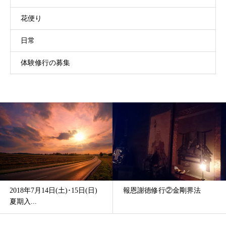
花便り
日常
体験修行の募集
報恩謝徳修行②金剛界法
令和二年度「年末大祭」