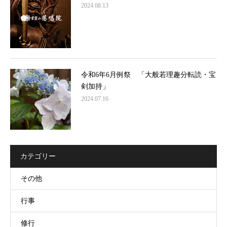
2024.08.13
令和6年6月例祭 「大般若理趣分転読・宝
剣加持」
2024.07.16
カテゴリー
その他
行事
修行