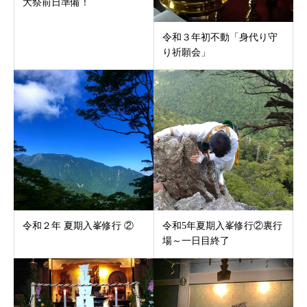
大祭前日準備！
令和３年初不動「身代り守
り祈願会」
令和２年 夏期入峯修行 ②
令和5年夏期入峯修行②裏行
場～一日目終了