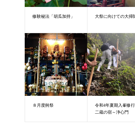
修験秘法「胡瓜加持」
大祭に向けての大掃
８月度例祭
令和4年夏期入峯修
二蔵の宿～浄心門