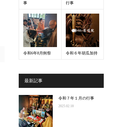
事
行事
令和6年8月例祭
令和６年胡瓜加持
最新記事
令和７年１月の行事
2025.02.18