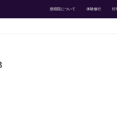
慈唱院について
体験修行
行
3