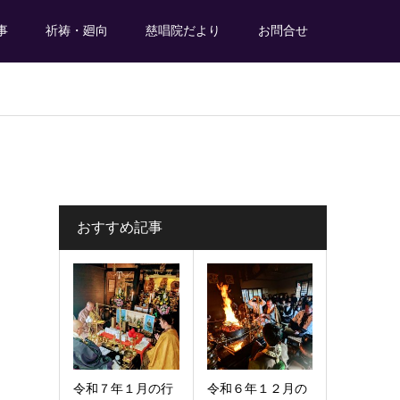
事
祈祷・廻向
慈唱院だより
お問合せ
おすすめ記事
令和７年１月の行
令和６年１２月の