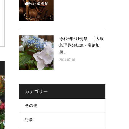
令和6年6月例祭 「大般
若理趣分転読・宝剣加
持」
2024.07.16
カテゴリー
その他
行事