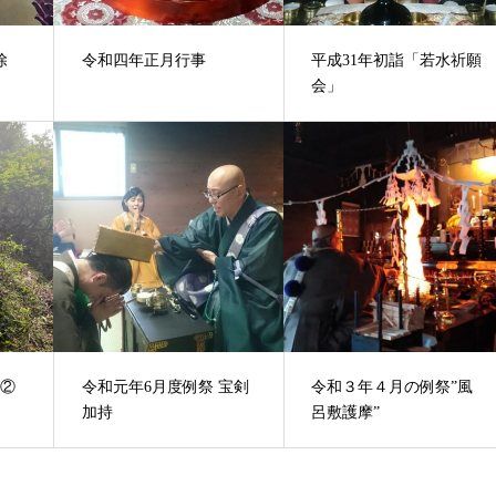
除
令和四年正月行事
平成31年初詣「若水祈願
会」
行②
令和元年6月度例祭 宝剣
令和３年４月の例祭”風
加持
呂敷護摩”