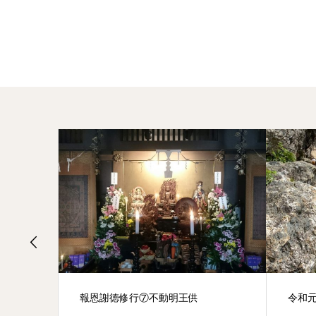
報恩謝徳修行⑦不動明王供
令和元