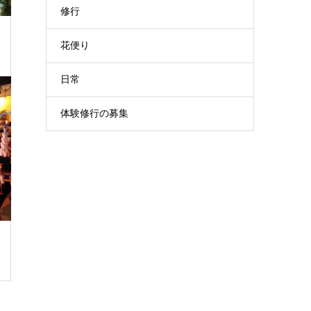
修行
花便り
日常
体験修行の募集