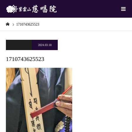
1710743625523
2024.03.18
1710743625523