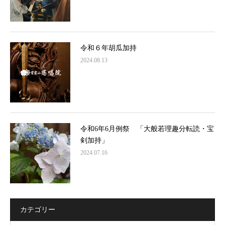
令和６年胡瓜加持
2024.08.13
令和6年6月例祭 「大般若理趣分転読・宝
剣加持」
2024.07.16
カテゴリー