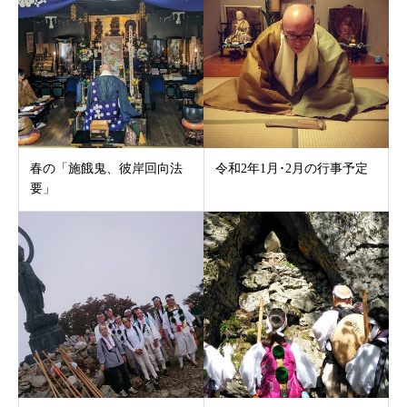
春の「施餓鬼、彼岸回向法
令和2年1月･2月の行事予定
要」