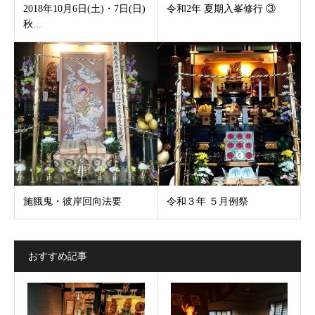
2018年10月6日(土)・7日(日)
令和2年 夏期入峯修行 ③
秋...
施餓鬼・彼岸回向法要
令和３年 ５月例祭
おすすめ記事