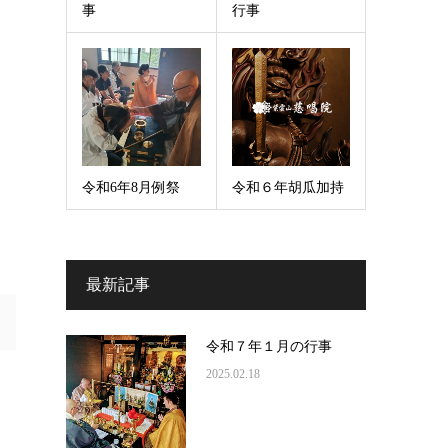
事
行事
令和6年8月例祭
令和６年胡瓜加持
最新記事
令和７年１月の行事
2025.02.18