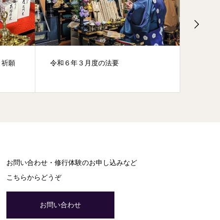
り祈願
令和６年３月度の法要
令和4
護摩』
お問い合わせ・修行体験のお申し込みなど
こちらからどうぞ
お問い合わせ