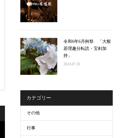
令和6年6月例祭 「大般
若理趣分転読・宝剣加
持」
2024.07.16
カテゴリー
その他
行事