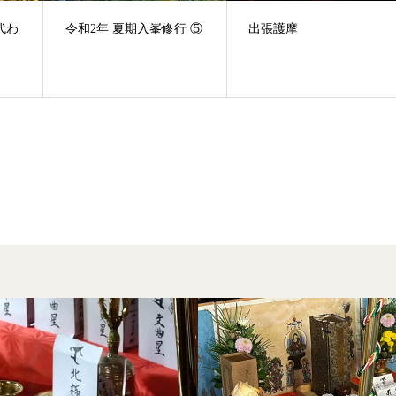
代わ
令和2年 夏期入峯修行 ⑤
出張護摩