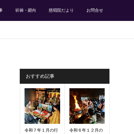
事
祈祷・廻向
慈唱院だより
お問合せ
おすすめ記事
令和７年１月の行
令和６年１２月の