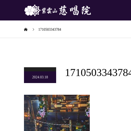
1710503343784
171050334378
2024.03.18