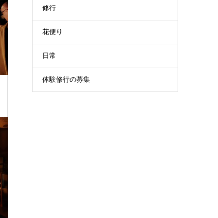
修行
花便り
日常
体験修行の募集