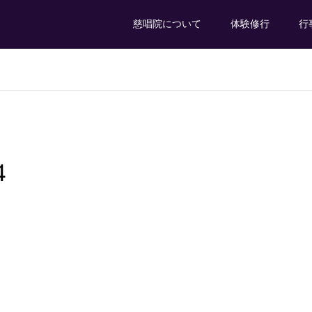
慈唱院について
体験修行
行
4