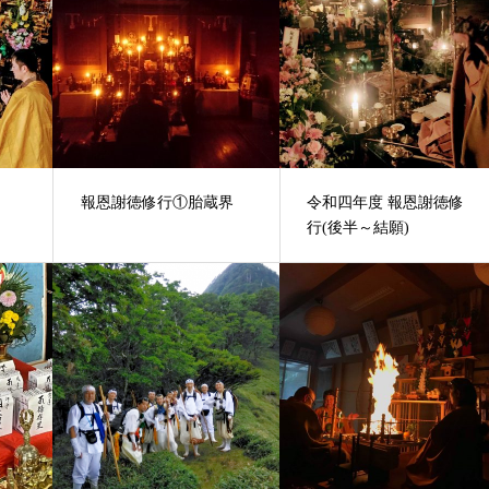
報恩謝徳修行①胎蔵界
令和四年度 報恩謝徳修
行(後半～結願)