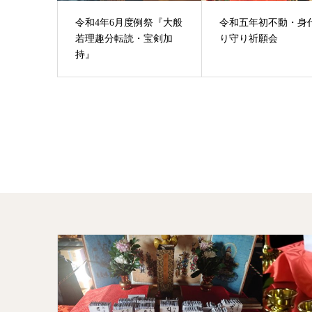
令和4年6月度例祭『大般
令和五年初不動・身
若理趣分転読・宝剣加
り守り祈願会
持』