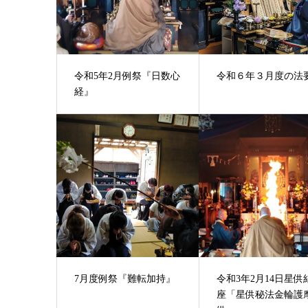
令和5年2月例祭『日数心
令和６年３月度の法
経』
7月度例祭『難転加持』
令和3年2月14日星供
座「星供秘法金輪護