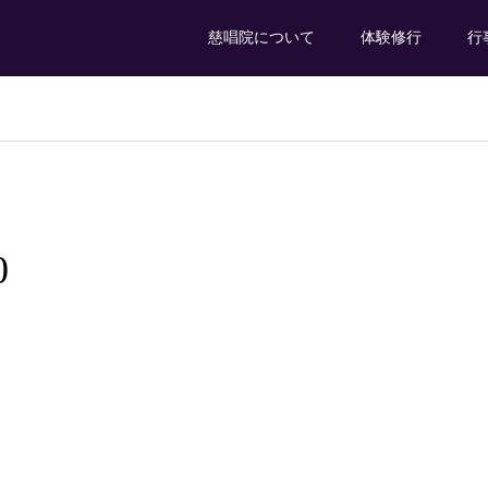
慈唱院について
体験修行
行
0