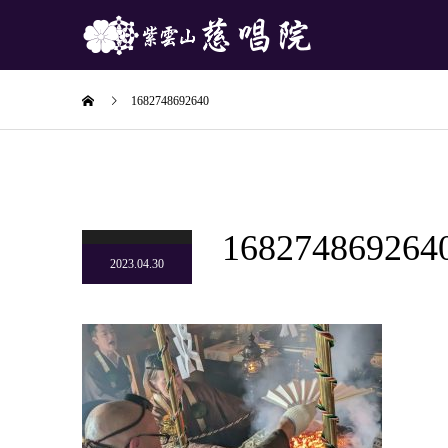
1682748692640
168274869264
2023.04.30