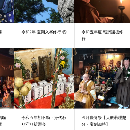
要
令和2年 夏期入峯修行 ⑥
令和五年度 報恩謝徳修
行
結願
令和五年初不動・身代わ
６月度例祭【大般若理趣
摩
り守り祈願会
分・宝剣加持】