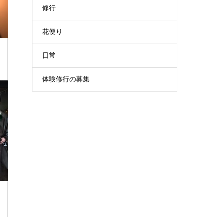
修行
花便り
日常
体験修行の募集