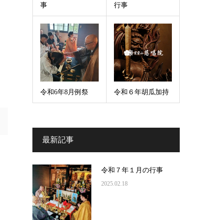
事
行事
令和6年8月例祭
令和６年胡瓜加持
最新記事
令和７年１月の行事
2025.02.18