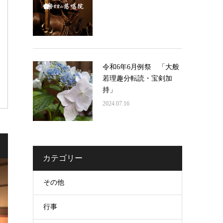
令和6年6月例祭 「大般
若理趣分転読・宝剣加
持」
2024.07.16
カテゴリー
その他
行事