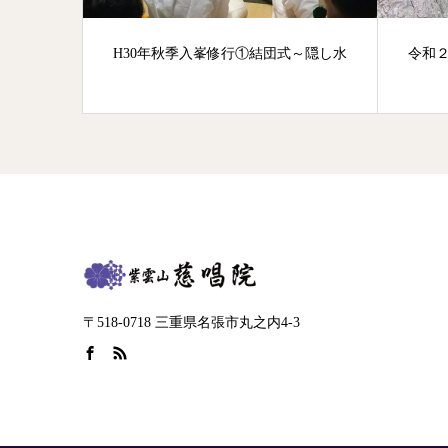
H30年秋季入峯修行①結団式～隠し水
令和２
〒518-0718 三重県名張市丸之内4-3