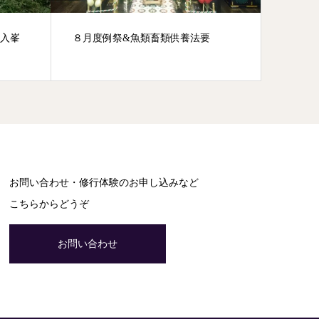
季入峯
８月度例祭&魚類畜類供養法要
令和6年
お問い合わせ・修行体験のお申し込みなど
こちらからどうぞ
お問い合わせ