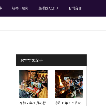
事
祈祷・廻向
慈唱院だより
お問合せ
おすすめ記事
令和７年１月の行
令和６年１２月の