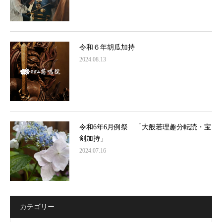
令和６年胡瓜加持
2024.08.13
令和6年6月例祭 「大般若理趣分転読・宝
剣加持」
2024.07.16
カテゴリー