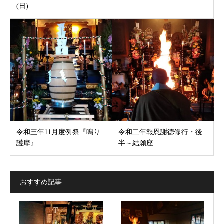
(日)...
令和三年11月度例祭『鳴り
令和二年報恩謝徳修行・後
護摩』
半～結願座
おすすめ記事