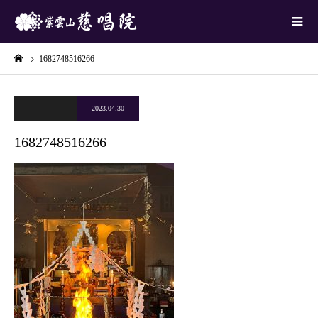
1682748516266
2023.04.30
1682748516266