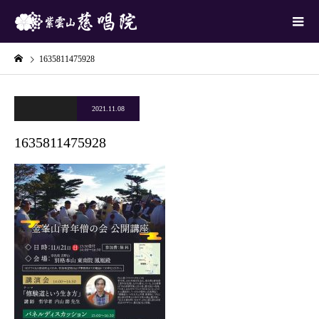
1635811475928
2021.11.08
1635811475928