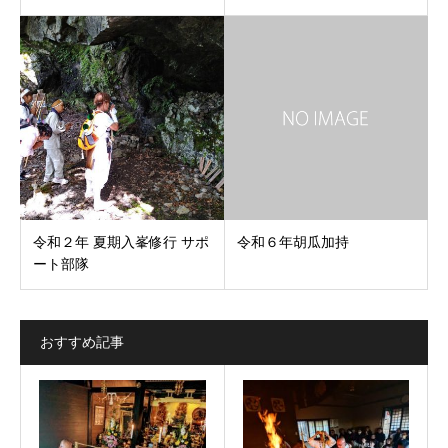
令和２年 夏期入峯修行 サポ
令和６年胡瓜加持
ート部隊
おすすめ記事