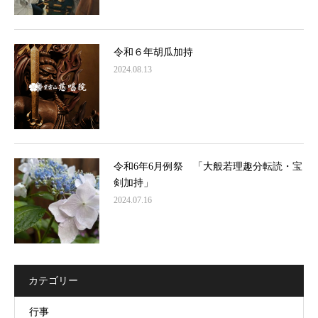
令和６年胡瓜加持
2024.08.13
令和6年6月例祭 「大般若理趣分転読・宝
剣加持」
2024.07.16
カテゴリー
行事