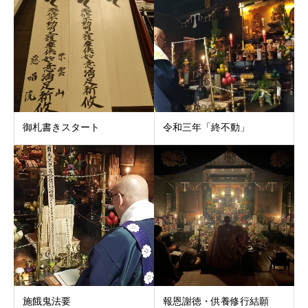
御札書きスタート
令和三年「終不動」
施餓鬼法要
報恩謝徳・供養修行結願