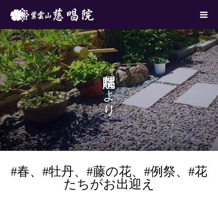
慈唱院だより
#春、#牡丹、#藤の花、#例祭、#花
たちがお出迎え