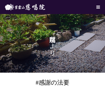
慈唱院だより
#感謝の法要