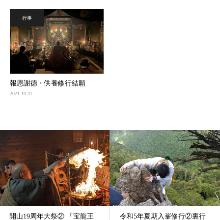
行事
報恩謝徳・供養修行結願
2021.10.31
開山19周年大祭② 「宝龍王
令和5年夏期入峯修行②裏行