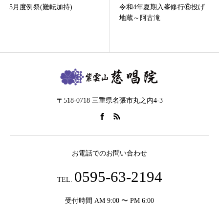
祭(難転加持)
令和4年夏期入峯修行⑥投げ
令和三
地蔵～阿古滝
〒518-0718 三重県名張市丸之内4-3
お電話でのお問い合わせ
0595-63-2194
TEL.
受付時間 AM 9:00 〜 PM 6:00