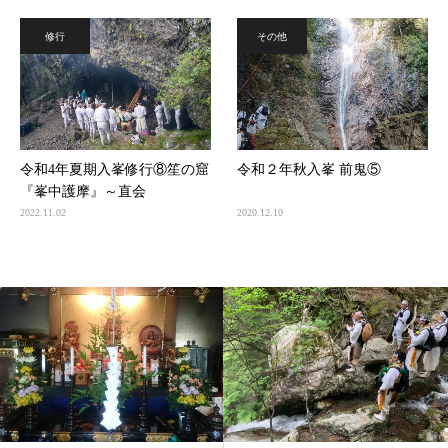
修行
その他
令和4年夏期入峯修行⑧笙の窟
令和２年秋入峯 前鬼⑤
『峯中護摩』～直会
2022.11.02
2020.12.10