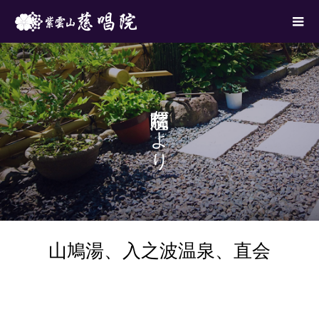
慈唱院だより
山鳩湯、入之波温泉、直会