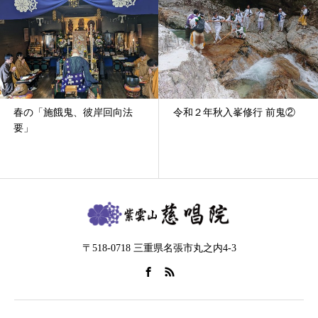
春の「施餓鬼、彼岸回向法
令和２年秋入峯修行 前鬼②
要」
〒518-0718 三重県名張市丸之内4-3