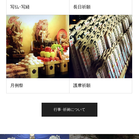
写仏･写経
長日祈願
月例祭
護摩祈願
行事･祈祷について