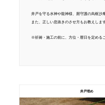
井戸を守る水神や龍神様、厠守護の烏枢沙
また、正しい息抜きのさせ方もお教えしま
※祈祷・施工の前に、方位・暦日を定める
井戸埋め