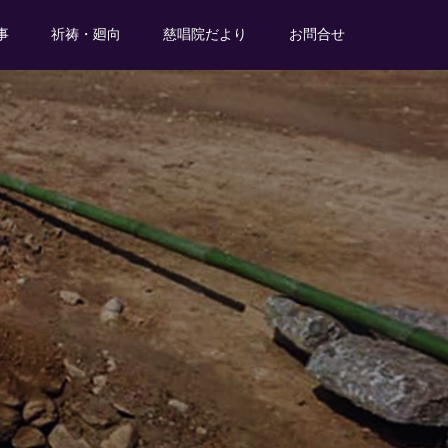
事
祈祷・廻向
慈唱院だより
お問合せ