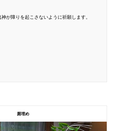
鬼神が障りを起こさないように祈願します。
厠埋め