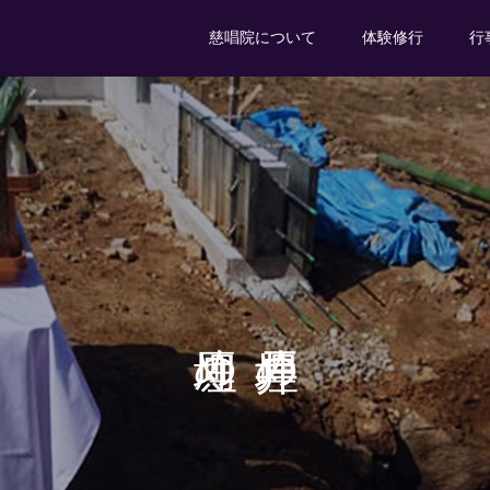
慈唱院について
体験修行
行
厠埋め
井戸埋め