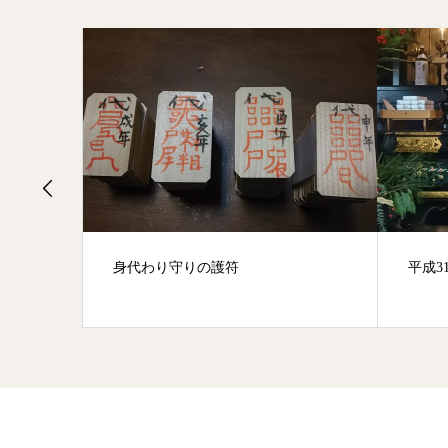
読・宝剣
身代わり守りの護符
平成3