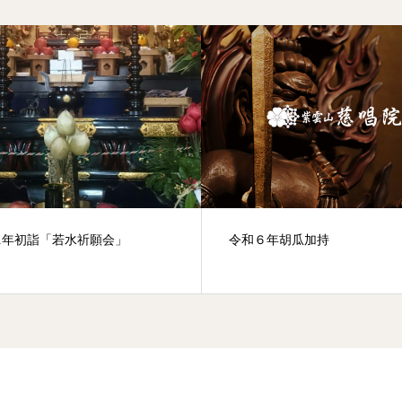
1年初詣「若水祈願会」
令和６年胡瓜加持