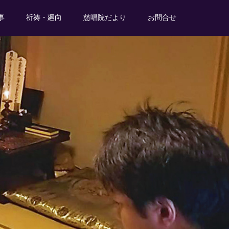
事
祈祷・廻向
慈唱院だより
お問合せ