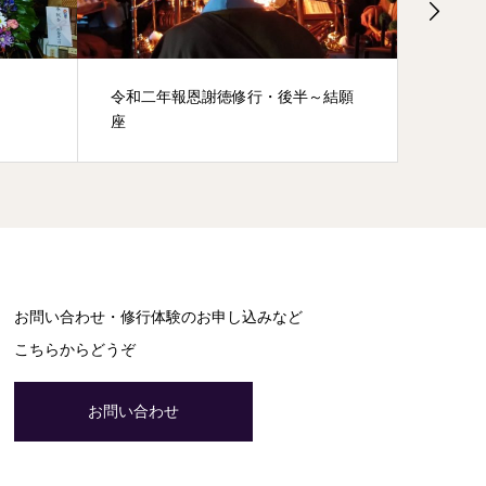
令和二年報恩謝徳修行・後半～結願
引き続
座
お問い合わせ・修行体験のお申し込みなど
こちらからどうぞ
お問い合わせ