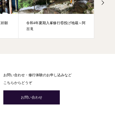
王祈願
令和4年夏期入峯修行⑥投げ地蔵～阿
身代わ
古滝
お問い合わせ・修行体験のお申し込みなど
こちらからどうぞ
お問い合わせ