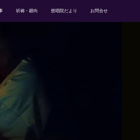
事
祈祷・廻向
慈唱院だより
お問合せ