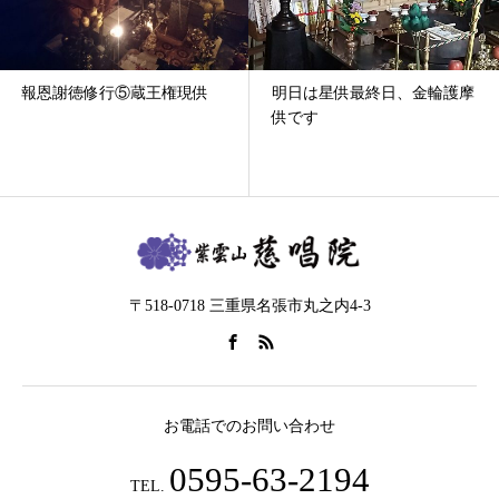
報恩謝徳修行⑤蔵王権現供
明日は星供最終日、金輪護摩
供です
〒518-0718 三重県名張市丸之内4-3
お電話でのお問い合わせ
0595-63-2194
TEL.